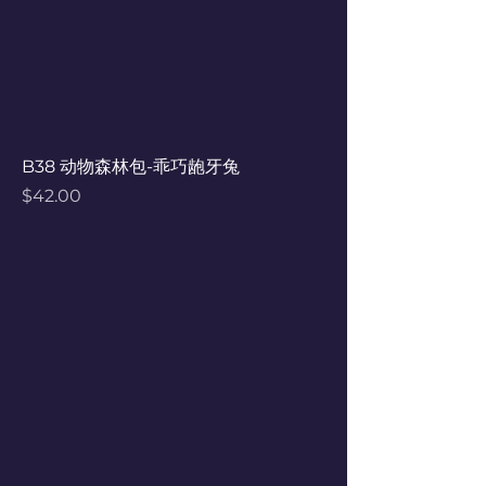
B38 动物森林包-乖巧龅牙兔
Price
$42.00