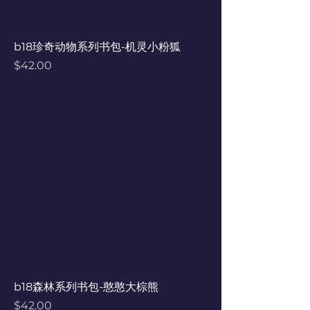
b18珍奇动物系列书包-机灵小粉狐
Price
$42.00
b18森林系列书包-憨憨大棕熊
Price
$42.00