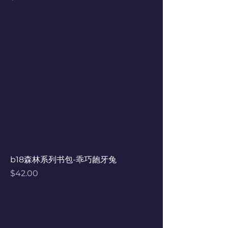
b18森林系列书包-乖巧龅牙兔
Price
$42.00