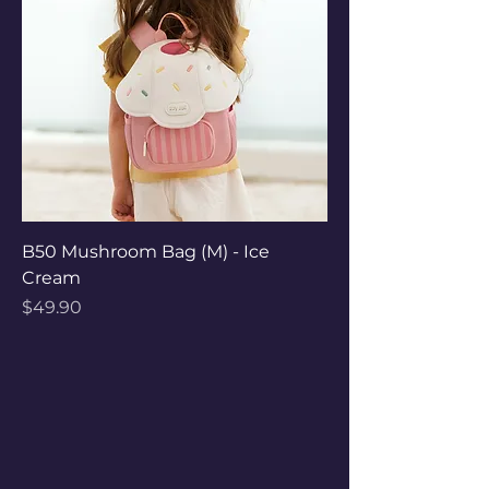
B50 Mushroom Bag (M) - Ice
Cream
Price
$49.90