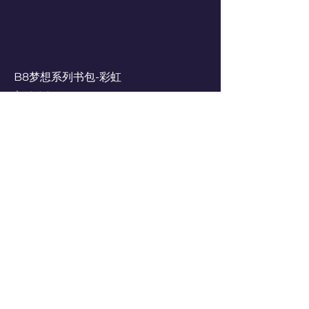
B8梦想系列书包-彩虹
Price
$42.00