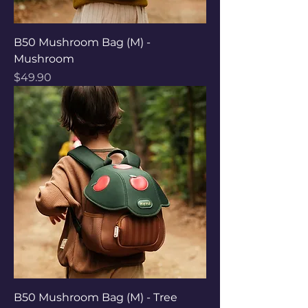
B50 Mushroom Bag (M) -
Mushroom
Price
$49.90
B50 Mushroom Bag (M) - Tree