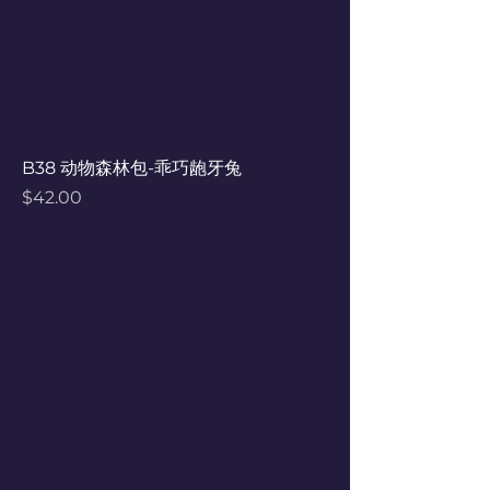
B38 动物森林包-乖巧龅牙兔
Price
$42.00