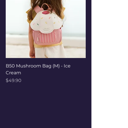
B50 Mushroom Bag (M) - Ice
Cream
Price
$49.90