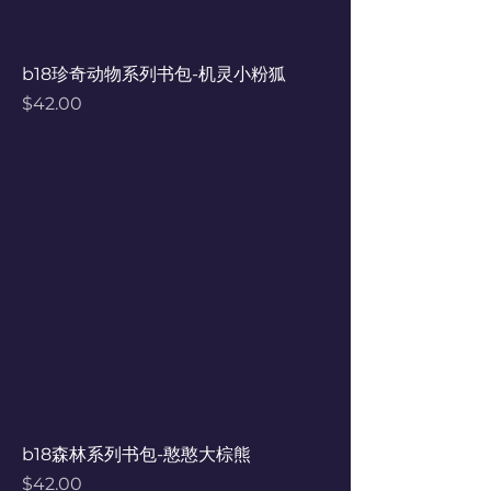
b18珍奇动物系列书包-机灵小粉狐
Price
$42.00
b18森林系列书包-憨憨大棕熊
Price
$42.00