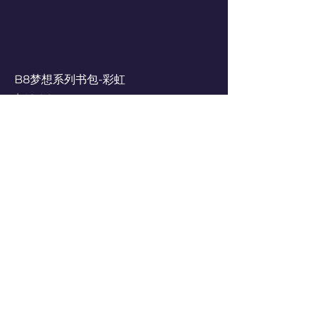
B8梦想系列书包-彩虹
Price
$42.00