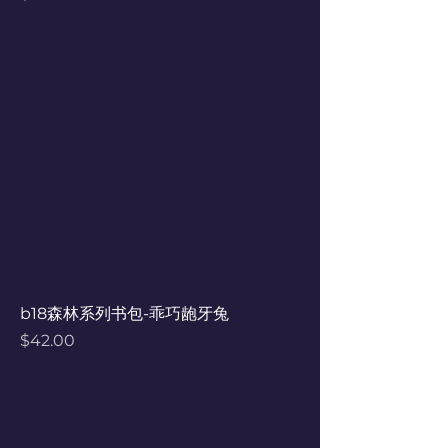
b18森林系列书包-乖巧龅牙兔
Price
$42.00