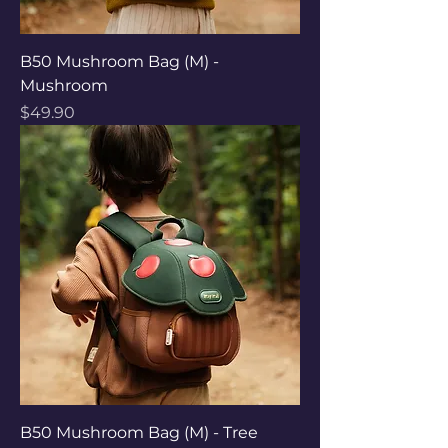
B50 Mushroom Bag (M) -
Mushroom
Price
$49.90
B50 Mushroom Bag (M) - Tree